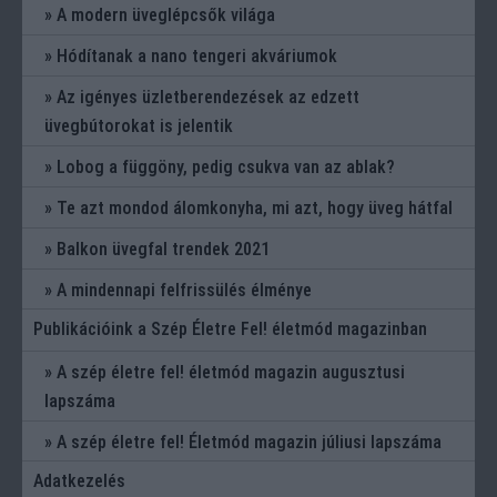
A modern üveglépcsők világa
Hódítanak a nano tengeri akváriumok
Az igényes üzletberendezések az edzett
üvegbútorokat is jelentik
Lobog a függöny, pedig csukva van az ablak?
Te azt mondod álomkonyha, mi azt, hogy üveg hátfal
Balkon üvegfal trendek 2021
A mindennapi felfrissülés élménye
Publikációink a Szép Életre Fel! életmód magazinban
A szép életre fel! életmód magazin augusztusi
lapszáma
A szép életre fel! Életmód magazin júliusi lapszáma
Adatkezelés