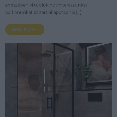
egészében ki tudjuk nyitni teraszunkat,
balkonunkat és zárt állapotban is […]
Read More »