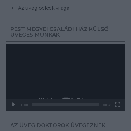
Az üveg polcok világa
PEST MEGYEI CSALÁDI HÁZ KÜLSŐ
ÜVEGES MUNKÁK
Videólejátszó
00:00
00:28
AZ ÜVEG DOKTOROK ÜVEGEZNEK