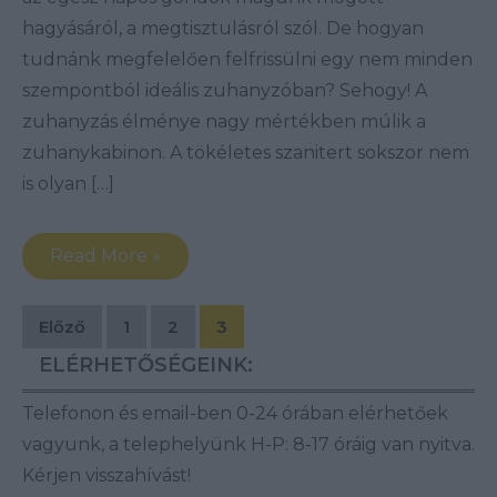
hagyásáról, a megtisztulásról szól. De hogyan
tudnánk megfelelően felfrissülni egy nem minden
szempontból ideális zuhanyzóban? Sehogy! A
zuhanyzás élménye nagy mértékben múlik a
zuhanykabinon. A tökéletes szanitert sokszor nem
is olyan […]
Read More »
Bejegyzések
Előző
1
2
3
lapozása
ELÉRHETŐSÉGEINK:
Telefonon és email-ben 0-24 órában elérhetőek
vagyunk, a telephelyünk H-P: 8-17 óráig van nyitva.
Kérjen visszahívást!