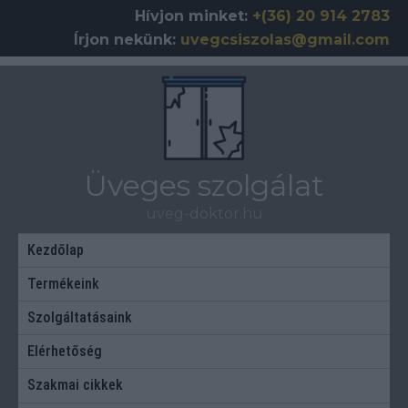
Skip
Hívjon minket:
+(36) 20 914 2783
to
Írjon nekünk:
uvegcsiszolas@gmail.com
content
Üveges szolgálat
uveg-doktor.hu
Kezdőlap
Termékeink
Szolgáltatásaink
Elérhetőség
Szakmai cikkek