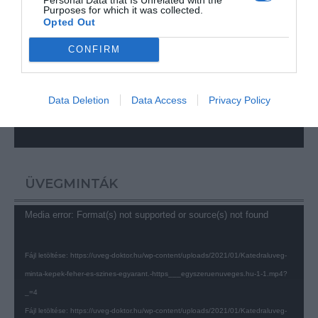
Purposes for which it was collected.
Opted Out
Fájl letöltése: https://uveg-doktor.hu/wp-content/uploads/2021/01/Egyszeruen-
CONFIRM
csak-uvegezunk-4.mp4?_=3
Fájl letöltése: https://uveg-doktor.hu/wp-content/uploads/2021/01/Egyszeruen-
csak-uvegezunk-4.mp4?_=3
Data Deletion
Data Access
Privacy Policy
ÜVEGMINTÁK
Videólejátszó
Media error: Format(s) not supported or source(s) not found
Fájl letöltése: https://uveg-doktor.hu/wp-content/uploads/2021/01/Katedraluveg-
minta-kepek-feher-es-szines-egyarant.-https___egyszeruenuveges.hu-1-1.mp4?
_=4
Fájl letöltése: https://uveg-doktor.hu/wp-content/uploads/2021/01/Katedraluveg-