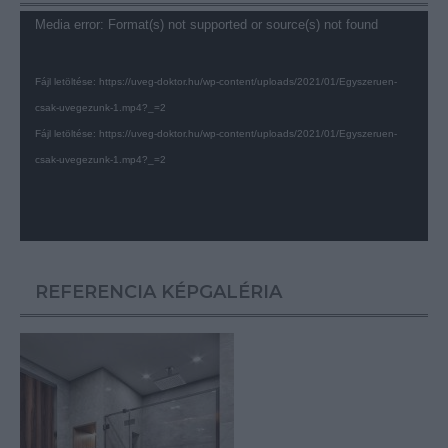
Videólejátszó
Media error: Format(s) not supported or source(s) not found
Fájl letöltése: https://uveg-doktor.hu/wp-content/uploads/2021/01/Egyszeruen-
csak-uvegezunk-1.mp4?_=2
Fájl letöltése: https://uveg-doktor.hu/wp-content/uploads/2021/01/Egyszeruen-
csak-uvegezunk-1.mp4?_=2
REFERENCIA KÉPGALÉRIA