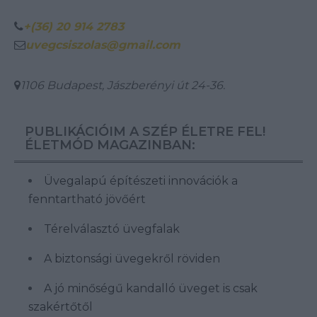
+(36) 20 914 2783
uvegcsiszolas@gmail.com
1106 Budapest, Jászberényi út 24-36.
PUBLIKÁCIÓIM A SZÉP ÉLETRE FEL!
ÉLETMÓD MAGAZINBAN:
Üvegalapú építészeti innovációk a
fenntartható jövőért
Térelválasztó üvegfalak
A biztonsági üvegekről röviden
A jó minőségű kandalló üveget is csak
szakértőtől