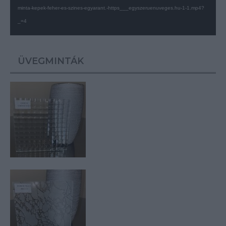
minta-kepek-feher-es-szines-egyarant.-https___egyszeruenuveges.hu-1-1.mp4?
_=4
ÜVEGMINTÁK