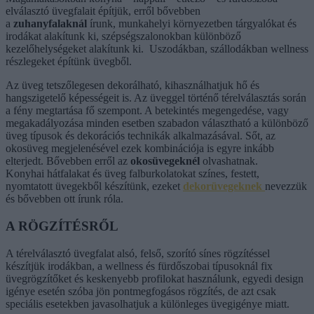
elválasztó üvegfalait építjük, erről bővebben
a
zuhanyfalaknál
írunk, munkahelyi környezetben tárgyalókat és
irodákat alakítunk ki, szépségszalonokban különböző
kezelőhelységeket alakítunk ki. Uszodákban, szállodákban wellness
részlegeket építünk üvegből.
Az üveg tetszőlegesen dekorálható, kihasználhatjuk hő és
hangszigetelő képességeit is. Az üveggel történő térelválasztás során
a fény megtartása fő szempont. A betekintés megengedése, vagy
megakadályozása minden esetben szabadon választható a különböző
üveg típusok és dekorációs technikák alkalmazásával. Sőt, az
okosüveg megjelenésével ezek kombinációja is egyre inkább
elterjedt. Bővebben erről az
okosüvegeknél
olvashatnak.
Konyhai hátfalakat és üveg falburkolatokat színes, festett,
nyomtatott üvegekből készítünk, ezeket
dekorüvegeknek
nevezzük
és bővebben ott írunk róla.
A RÖGZÍTÉSRŐL
A térelválasztó üvegfalat alsó, felső, szorító sínes rögzítéssel
készítjük irodákban, a wellness és fürdőszobai típusoknál fix
üvegrögzítőket és keskenyebb profilokat használunk, egyedi design
igénye esetén szóba jön pontmegfogásos rögzítés, de azt csak
speciális esetekben javasolhatjuk a különleges üvegigénye miatt.