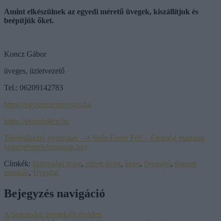
Amint elkészülnek az egyedi méretű üvegek, kiszállítjuk és
beépítjük őket.
Koncz Gábor
üveges, üzletvezető
Tel.: 06209142783
https://egyszeruenuveges.hu
https://uvegdoktor.hu
Térelválasztó üvegfalak – A Szép Életre Fel! – Életmód magazin
(aszepeletrefelmagazin.hu)
Címkék:
biztonsági üveg
,
edzett üveg
,
üveg
,
üvegajtó
,
üveges
munkák
,
Üvegfal
Bejegyzés navigáció
A biztonsági üvegekről röviden