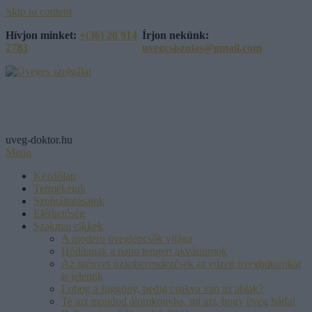
Skip to content
Hívjon minket:
+(36) 20 914
Írjon nekünk:
2783
uvegcsiszolas@gmail.com
Üveges szolgálat
uveg-doktor.hu
Menu
Kezdőlap
Termékeink
Szolgáltatásaink
Elérhetőség
Szakmai cikkek
A modern üveglépcsők világa
Hódítanak a nano tengeri akváriumok
Az igényes üzletberendezések az edzett üvegbútorokat
is jelentik
Lobog a függöny, pedig csukva van az ablak?
Te azt mondod álomkonyha, mi azt, hogy üveg hátfal