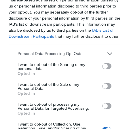
us or personal information disclosed to third parties prior to
your opt-out. You may separately opt-out of the further
Elérhetőségeink:
disclosure of your personal information by third parties on the
IAB’s list of downstream participants. This information may
Telefonon és email-ben 0-24 órában elérhetőek vagyunk, a
also be disclosed by us to third parties on the
IAB’s List of
telephelyünk H-P: 8-17 óráig van nyitva.
Kérjen visszahívást!
Downstream Participants
that may further disclose it to other
third parties.
+(36) 20 914 2783
uvegcsiszolas@gmail.com
Personal Data Processing Opt Outs
1106 Budapest, Jászberényi út 24-36.
I want to opt-out of the Sharing of my
personal data.
Publikációim a Szép Életre Fel! életmód
Opted In
magazinban:
I want to opt-out of the Sale of my
Üvegalapú építészeti innovációk a fenntartható jövőért
Personal Data.
Opted In
Térelválasztó üvegfalak
A biztonsági üvegekről röviden
A jó minőségű kandalló üveget is csak szakértőtől
I want to opt-out of processing my
Personal Data for Targeted Advertising.
Az üveg polcok világa
Opted In
Pest megyei családi ház külső üveges munkák
I want to opt-out of Collection, Use,
Retention, Sale, and/or Sharing of my