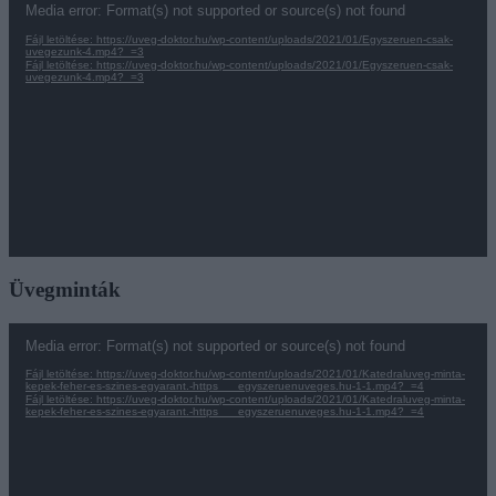
Media error: Format(s) not supported or source(s) not found
Fájl letöltése: https://uveg-doktor.hu/wp-content/uploads/2021/01/Egyszeruen-csak-
uvegezunk-4.mp4?_=3
Fájl letöltése: https://uveg-doktor.hu/wp-content/uploads/2021/01/Egyszeruen-csak-
uvegezunk-4.mp4?_=3
Üvegminták
Videólejátszó
Media error: Format(s) not supported or source(s) not found
Fájl letöltése: https://uveg-doktor.hu/wp-content/uploads/2021/01/Katedraluveg-minta-
kepek-feher-es-szines-egyarant.-https___egyszeruenuveges.hu-1-1.mp4?_=4
Fájl letöltése: https://uveg-doktor.hu/wp-content/uploads/2021/01/Katedraluveg-minta-
kepek-feher-es-szines-egyarant.-https___egyszeruenuveges.hu-1-1.mp4?_=4