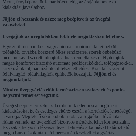
Méret, fénykép nekünk már bőven elég az árajánlathoz és a
kialakítási javaslathoz.
Jöjjön el hozzánk és nézze meg beépítve is az üvegfal
választékot!
Üvegajtók az üvegfalakban többféle megoldásban lehetnek.
Egyszerű mechanikus, vagy automata motoros, keret nélküli
tolóajtók, továbbá korszerű fékes rendszerrel szerelt önbehúzó
mechanikával szerelt tolóajtók állnak rendelkezésre. Nyíló ajtók
magas komfortot biztosító automata padlócsukókkal, tolópajzsokkal,
középzárakkal, padlózárakkal felszerelhetőek. Kialakítás szerint
felülvilágító, oldalvilágítók építhetők hozzájuk.
Jöjjön el és
megmutatjuk!
Minden üveggyártás előtt természetesen szakszerű és pontos
helyszíni felmérést végzünk.
Üvegesbeépítést vezető szakemberünk ellenőrzi a megfelelő
kialakításokat is, és esetleges eltérés esetén a korrekciók lehetőségét
javasolja. Megfelelő síkú padlóburkolat, a függőben lévő falak
ritkán vannak, az üvegekkel bizonyos mértékig lehet kompenzálni.
Ez csak a helyszíni lézerszintezett felmérés alkalmával határozható
meg a burkolások után. Felmérés után kezdődhet a gyártás.