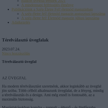
Balkon üvegfal trendek 2021
A mindennapi felfrissülés élménye
Publikációink a Szép Életre Fel! életmód magazinban
A szép életre fel! életmód magazin augusztusi lapszáma
A szép életre fel! Életmód magazin júliusi lapszáma
Adatkezelés
Térelválasztó üvegfalak
2023.07.24.
Nincs hozzászólás
Térelválasztó üvegfal
AZ ÜVEGFAL
Ha modern térelválasztást szeretnénk, akkor leginkább az üvegfal
jön szóba. Több célból alkalmazunk üvegfalat, de a lényeg, mindig
a térelválasztás és a design. Ami még ennél is fontosabb, az a
maximális biztonság.
Magánlakásokban konyha – nappali – étkező – és fürdőszoba