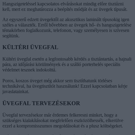
Hangszigeteléssel kapcsolatos elvárásokat mindig előre tisztázni
kell, mert ez meghatározza a beépítés módját és az üvegek típusát.
Az egyszerű edzett üvegektől az akusztikus laminált típusokig igen
széles a választék. Erről bővebben az üvegek hő- és hangszigetelése
témakörben foglalkozunk, telefonon, vagy személyesen is szívesen
segítünk.
KÜLTÉRI ÜVEGFAL
Kültéri üvegfal esetén a legfontosabb kérdés a tisztántartás, a hajnali
pára, az időjárási körülmények és a szálló porterhelés speciális
védelmet tesznek indokolttá.
Poros, koszos üveget még akkor sem tisztíthatunk törléses
technikával, ha üvegtisztítót használunk! Ezzel kapcsolatban kérje
javaslatainkat.
ÜVEGFAL TERVEZÉSEKOR
Üvegfal tervezésekor már érdemes felkeresni minket, hogy a
szükséges kialakításokat megfelelően eszközölhessék, elkerülve
ezzel a kompromisszumos megoldásokat és a plusz költségeket.