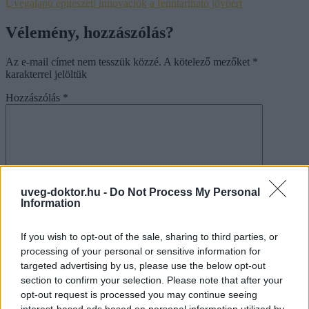
Üvegalapú építészeti innovációk a fenntartható jövőért
Vélemény, hozzászólás?
Az e-mail címet nem tesszük közzé.
A kötelező mezőket
*
karakterrel jelöltük
Hozzászólás
*
uveg-doktor.hu -
Do Not Process My Personal
Information
Név
*
If you wish to opt-out of the sale, sharing to third parties, or
E-mail cím
*
processing of your personal or sensitive information for
Honlap
targeted advertising by us, please use the below opt-out
section to confirm your selection. Please note that after your
A nevem, e-mail címem, és weboldalcímem mentése a
opt-out request is processed you may continue seeing
böngészőben a következő hozzászólásomhoz.
interest-based ads based on personal information utilized by