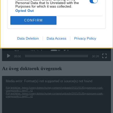
Videólejátszó
Personal Data that Is Unrelated with the
Purposes for which it was collected.
Opted Out
CONFIRM
Data Deletion
Data Access
Privacy Policy
00:00
00:28
Az üveg doktorok üvegeznek
Videólejátszó
Media error: Format(s) not supported or source(s) not found
Fájl letöltése: https://uveg-doktor.hu/wp-content/uploads/2021/01/Egyszeruen-csak-
uvegezunk-1.mp4?_=2
Fájl letöltése: https://uveg-doktor.hu/wp-content/uploads/2021/01/Egyszeruen-csak-
uvegezunk-1.mp4?_=2