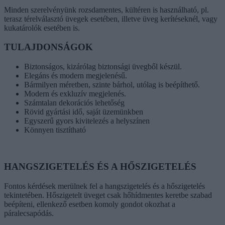
Minden szerelvényünk rozsdamentes, kültéren is használható, pl.
terasz térelválasztó üvegek esetében, illetve üveg kerítéseknél, vagy
kukatárolók esetében is.
TULAJDONSÁGOK
Biztonságos, kizárólag biztonsági üvegből készül.
Elegáns és modern megjelenésű.
Bármilyen méretben, szinte bárhol, utólag is beépíthető.
Modern és exkluzív megjelenés.
Számtalan dekorációs lehetőség
Rövid gyártási idő, saját üzemünkben
Egyszerű gyors kivitelezés a helyszínen
Könnyen tisztítható
HANGSZIGETELÉS ÉS A HŐSZIGETELÉS
Fontos kérdések merülnek fel a hangszigetelés és a hőszigetelés
tekintetében. Hőszigetelt üveget csak hőhídmentes keretbe szabad
beépíteni, ellenkező esetben komoly gondot okozhat a
páralecsapódás.