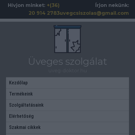
Skip
Hívjon minket:
+(36)
Írjon nekünk:
to
20 914 2783
uvegcsiszolas@gmail.com
content
Üveges szolgálat
uveg-doktor.hu
Kezdőlap
Termékeink
Szolgáltatásaink
Elérhetőség
Szakmai cikkek