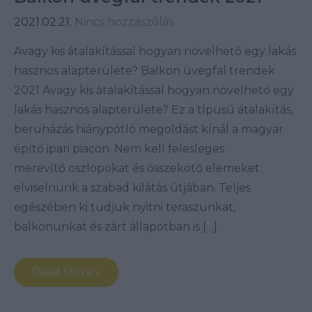
2021.02.21.
Nincs hozzászólás
Avagy kis átalakítással hogyan növelhető egy lakás
hasznos alapterülete? Balkon üvegfal trendek
2021 Avagy kis átalakítással hogyan növelhető egy
lakás hasznos alapterülete? Ez a típusú átalakítás,
beruházás hiánypótló megoldást kínál a magyar
építő ipari piacon. Nem kell felesleges
merevítő oszlopokat és összekötő elemeket
elviselnünk a szabad kilátás útjában. Teljes
egészében ki tudjuk nyitni teraszunkat,
balkonunkat és zárt állapotban is […]
Read More »