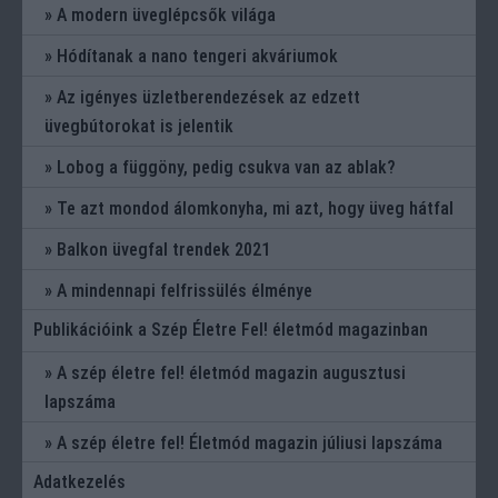
A modern üveglépcsők világa
Hódítanak a nano tengeri akváriumok
Az igényes üzletberendezések az edzett
üvegbútorokat is jelentik
Lobog a függöny, pedig csukva van az ablak?
Te azt mondod álomkonyha, mi azt, hogy üveg hátfal
Balkon üvegfal trendek 2021
A mindennapi felfrissülés élménye
Publikációink a Szép Életre Fel! életmód magazinban
A szép életre fel! életmód magazin augusztusi
lapszáma
A szép életre fel! Életmód magazin júliusi lapszáma
Adatkezelés