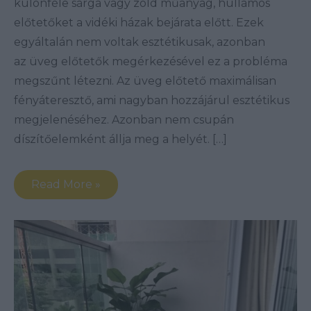
különféle sárga vagy zöld műanyag, hullámos
előtetőket a vidéki házak bejárata előtt. Ezek
egyáltalán nem voltak esztétikusak, azonban
az üveg előtetők megérkezésével ez a probléma
megszűnt létezni. Az üveg előtető maximálisan
fényáteresztő, ami nagyban hozzájárul esztétikus
megjelenéséhez. Azonban nem csupán
díszítőelemként állja meg a helyét. […]
Read More »