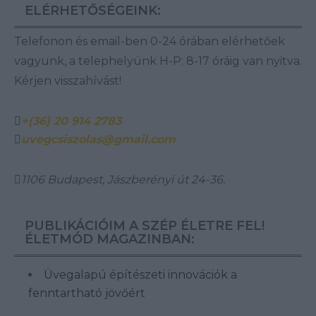
ELÉRHETŐSÉGEINK:
Telefonon és email-ben 0-24 órában elérhetőek
vagyunk, a telephelyünk H-P: 8-17 óráig van nyitva.
Kérjen visszahívást!
+(36) 20 914 2783
uvegcsiszolas@gmail.com
1106 Budapest, Jászberényi út 24-36.
PUBLIKÁCIÓIM A SZÉP ÉLETRE FEL!
ÉLETMÓD MAGAZINBAN:
Üvegalapú építészeti innovációk a
fenntartható jövőért