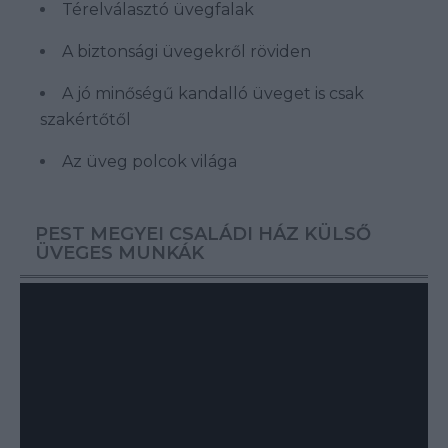
Térelválasztó üvegfalak
A biztonsági üvegekről röviden
A jó minőségű kandalló üveget is csak
szakértőtől
Az üveg polcok világa
PEST MEGYEI CSALÁDI HÁZ KÜLSŐ
ÜVEGES MUNKÁK
Videólejátszó