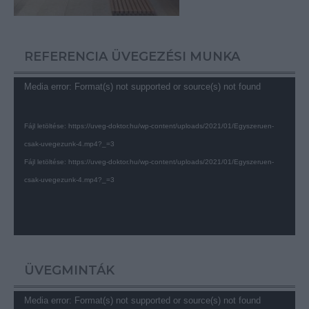
REFERENCIA ÜVEGEZÉSI MUNKA
Videólejátszó
Media error: Format(s) not supported or source(s) not found
Fájl letöltése: https://uveg-doktor.hu/wp-content/uploads/2021/01/Egyszeruen-
csak-uvegezunk-4.mp4?_=3
Fájl letöltése: https://uveg-doktor.hu/wp-content/uploads/2021/01/Egyszeruen-
csak-uvegezunk-4.mp4?_=3
ÜVEGMINTÁK
Videólejátszó
Media error: Format(s) not supported or source(s) not found