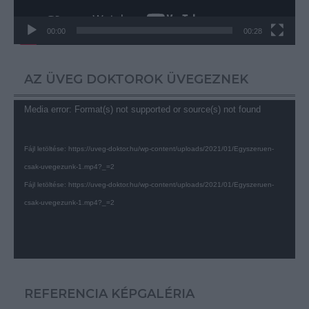
00:00
00:28
AZ ÜVEG DOKTOROK ÜVEGEZNEK
Videólejátszó
Media error: Format(s) not supported or source(s) not found
Fájl letöltése: https://uveg-doktor.hu/wp-content/uploads/2021/01/Egyszeruen-
csak-uvegezunk-1.mp4?_=2
Fájl letöltése: https://uveg-doktor.hu/wp-content/uploads/2021/01/Egyszeruen-
csak-uvegezunk-1.mp4?_=2
REFERENCIA KÉPGALÉRIA