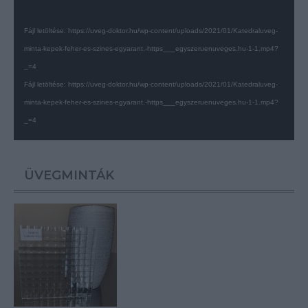
Fájl letöltése: https://uveg-doktor.hu/wp-content/uploads/2021/01/Katedraluveg-
minta-kepek-feher-es-szines-egyarant.-https___egyszeruenuveges.hu-1-1.mp4?
_=4
Fájl letöltése: https://uveg-doktor.hu/wp-content/uploads/2021/01/Katedraluveg-
minta-kepek-feher-es-szines-egyarant.-https___egyszeruenuveges.hu-1-1.mp4?
_=4
ÜVEGMINTÁK