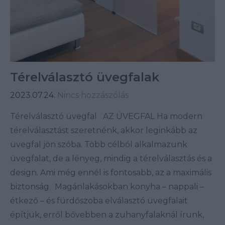
Térelválasztó üvegfalak
2023.07.24.
Nincs hozzászólás
Térelválasztó üvegfal AZ ÜVEGFAL Ha modern
térelválasztást szeretnénk, akkor leginkább az
üvegfal jön szóba. Több célból alkalmazunk
üvegfalat, de a lényeg, mindig a térelválasztás és a
design. Ami még ennél is fontosabb, az a maximális
biztonság. Magánlakásokban konyha – nappali –
étkező – és fürdőszoba elválasztó üvegfalait
építjük, erről bővebben a zuhanyfalaknál írunk,