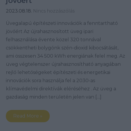
jövőért
2023.08.18.
Nincs hozzászólás
Üvegalapú építészeti innovációk a fenntartható
jövőért Az újrahasznosított üveg ipari
felhasználása évente közel 320 tonnával
csökkentheti bolygónk szén-dioxid kibocsátását,
ami összesen 34 500 kWh energiának felel meg. Az
üveg végtelenszer újrahasznosítható anyagában
rejlő lehetőségeket építészeti és energetikai
innovációk sora használja fel a 2030-as
klímavédelmi direktívák eléréséhez . Az üveg a
gazdaság minden területén jelen van […]
Read More »