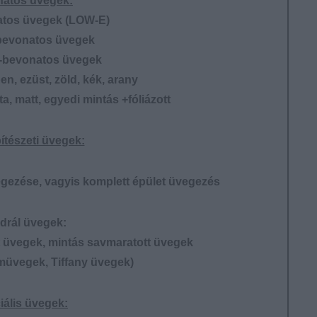
atos üvegek:
tos üvegek (LOW-E)
evonatos üvegek
-bevonatos üvegek
n, ezüst, zöld, kék, arany
a, matt, egyedi mintás +fóliázott
ítészeti üvegek:
vegezése, vagyis komplett épület üvegezés
drál üvegek:
 üvegek, mintás savmaratott üvegek
müvegek, Tiffany üvegek)
iális üvegek: