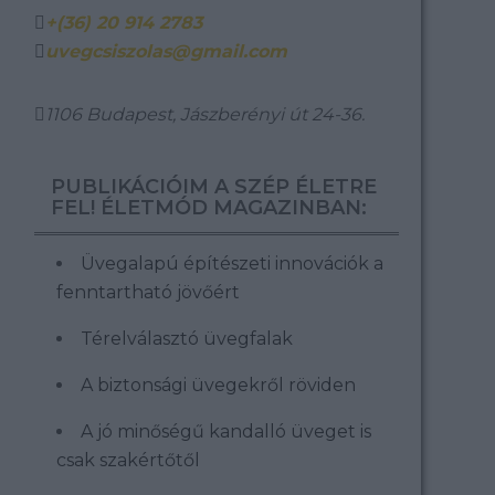
+(36) 20 914 2783
uvegcsiszolas@gmail.com
1106 Budapest, Jászberényi út 24-36.
PUBLIKÁCIÓIM A SZÉP ÉLETRE
FEL! ÉLETMÓD MAGAZINBAN:
Üvegalapú építészeti innovációk a
fenntartható jövőért
Térelválasztó üvegfalak
A biztonsági üvegekről röviden
A jó minőségű kandalló üveget is
csak szakértőtől