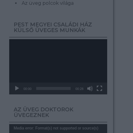
Az üveg polcok világa
PEST MEGYEI CSALÁDI HÁZ
KÜLSŐ ÜVEGES MUNKÁK
Videólejátszó
00:00
00:28
AZ ÜVEG DOKTOROK
ÜVEGEZNEK
Videólejátszó
Media error: Format(s) not supported or source(s)