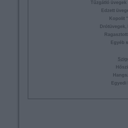
Tűzgátló üvegek 
Edzett üveg
Kopolit 
Drótüvegek,
Ragasztott
Egyéb s
Szig
Hőszi
Hangsz
Egyedi 