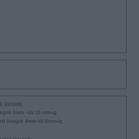
ík üvegek:
üvegek 2mm –től 15 mm-ig
tt üvegek 4mm-től 6mm-ig