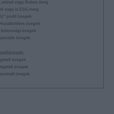
. edzett vagy Robax üveg
ek vagy is ESG üveg
“U” profil üvegek
 Huzalbetétes üvegek
 biztonsági üvegek
peciális üvegek
etelőüvegek:
getelt üvegek
igetelt üvegek
laminált üvegek