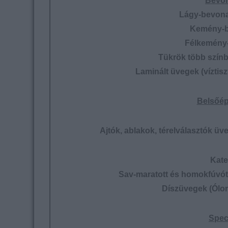
Bevon
Lágy-bevona
Kemény-b
Félkemény
Tükrök több színbe
Laminált üvegek (víztiszt
Belsőép
Ajtók, ablakok, térelválasztók ü
Kate
Sav-maratott és homokfúvót
Díszüvegek (Ólo
Spec