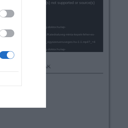
Videólejátszó
Media error: Format(s) not supported or source(s)
not found
Fájl letöltése: https://uveg-doktor.hu/wp-
content/uploads/2021/01/Katedraluveg-minta-kepek-feher-es-
szines-egyarant.-https___egyszeruenuveges.hu-1-1.mp4?_=4
Fájl letöltése: https://uveg-doktor.hu/wp-
content/uploads/2021/01/Katedraluveg-minta-kepek-feher-es-
szines-egyarant.-https___egyszeruenuveges.hu-1-1.mp4?_=4
ÜVEGMINTÁK