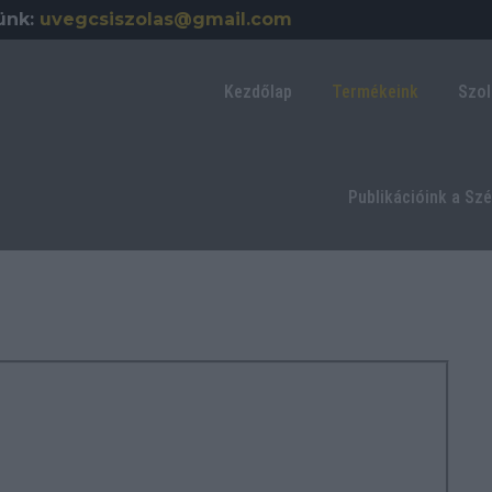
ünk:
uvegcsiszolas@gmail.com
Kezdőlap
Termékeink
Szol
Publikációink a Sz