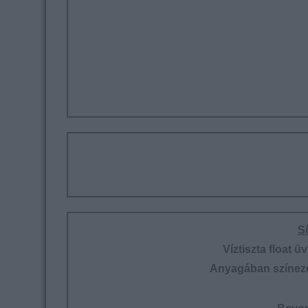
S
Víztiszta float 
Anyagában színeze