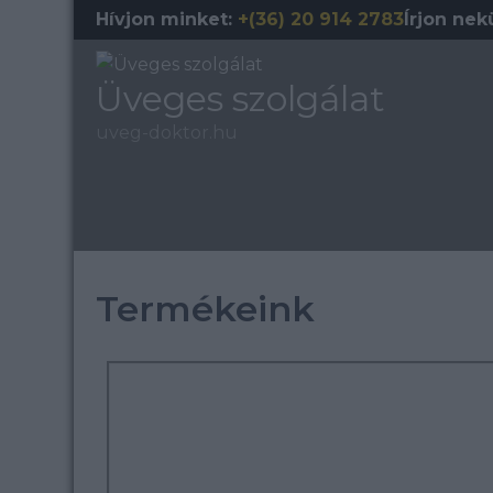
Hívjon minket:
+(36) 20 914 2783
Írjon nek
Üveges szolgálat
uveg-doktor.hu
Termékeink