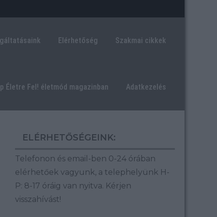
gáltatásaink
Elérhetőség
Szakmai cikkek
ép Életre Fel! életmód magazinban
Adatkezelés
ELÉRHETŐSÉGEINK:
Telefonon és email-ben 0-24 órában
elérhetőek vagyunk, a telephelyünk H-
P: 8-17 óráig van nyitva.
Kérjen
visszahívást!