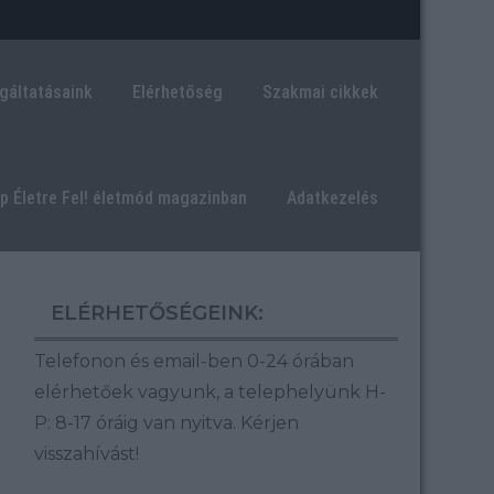
gáltatásaink
Elérhetőség
Szakmai cikkek
ép Életre Fel! életmód magazinban
Adatkezelés
ELÉRHETŐSÉGEINK:
Telefonon és email-ben 0-24 órában
elérhetőek vagyunk, a telephelyünk H-
P: 8-17 óráig van nyitva.
Kérjen
visszahívást!