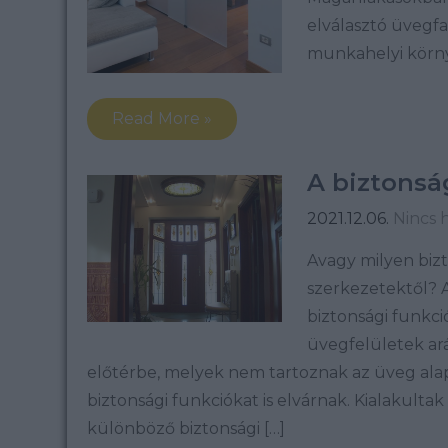
elválasztó üvegfa
munkahelyi körny
Read More »
A biztonsá
2021.12.06.
Nincs 
Avagy milyen biz
szerkezetektől? 
biztonsági funkc
üvegfelületek ar
előtérbe, melyek nem tartoznak az üveg ala
biztonsági funkciókat is elvárnak. Kialakult
különböző biztonsági […]