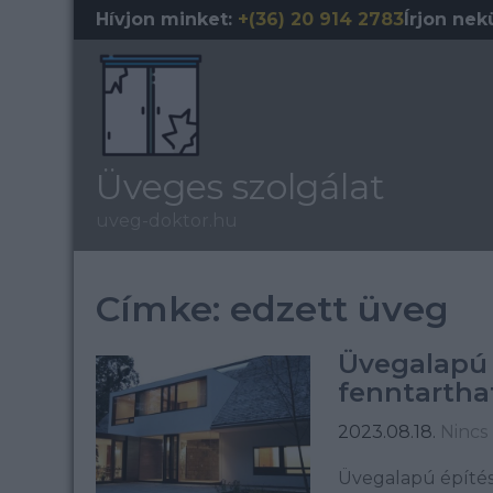
Skip
Hívjon minket:
+(36) 20 914 2783
Írjon nek
to
content
Üveges szolgálat
uveg-doktor.hu
Címke:
edzett üveg
Üvegalapú 
fenntartha
2023.08.18.
Nincs
Üvegalapú építész