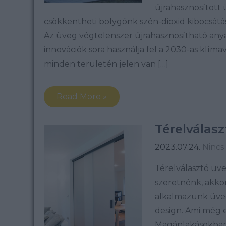
újrahasznosított 
csökkentheti bolygónk szén-dioxid kibocsátá
Az üveg végtelenszer újrahasznosítható anya
innovációk sora használja fel a 2030-as klím
minden területén jelen van […]
Read More »
Térelválas
2023.07.24.
Nincs
Térelválasztó üv
szeretnénk, akkor
alkalmazunk üvegf
design. Ami még e
Magánlakásokban 