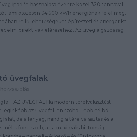
üveg ipari felhasználása évente közel 320 tonnával
sát, ami összesen 34 500 kWh energiának felel meg.
gában rejlő lehetőségeket építészeti és energetikai
avédelmi direktívák eléréséhez . Az üveg a gazdaság
ztó üvegfalak
 hozzászólás
egfal AZ ÜVEGFAL Ha modern térelválasztást
 leginkább az üvegfal jön szóba. Több célból
alat, de a lényeg, mindig a térelválasztás és a
nnél is fontosabb, az a maximális biztonság.
konyha – nappali – étkező – és fürdőszoba