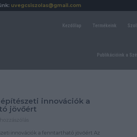
ünk:
uvegcsiszolas@gmail.com
Kezdőlap
Termékeink
Szol
Publikációink a Sz
építészeti innovációk a
tó jövőért
 hozzászólás
eti innovációk a fenntartható jövőért Az