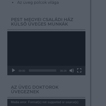
Az üveg polcok világa
PEST MEGYEI CSALÁDI HÁZ
KÜLSŐ ÜVEGES MUNKÁK
Videólejátszó
00:00
00:28
AZ ÜVEG DOKTOROK
ÜVEGEZNEK
Videólejátszó
Media error: Format(s) not supported or source(s)