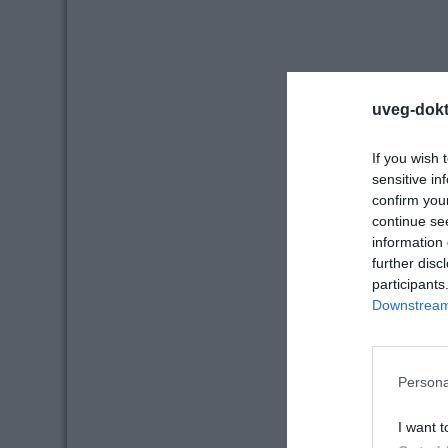
uveg-dokt
If you wish 
sensitive in
confirm you
continue se
information 
further disc
participants
Downstream 
Persona
I want t