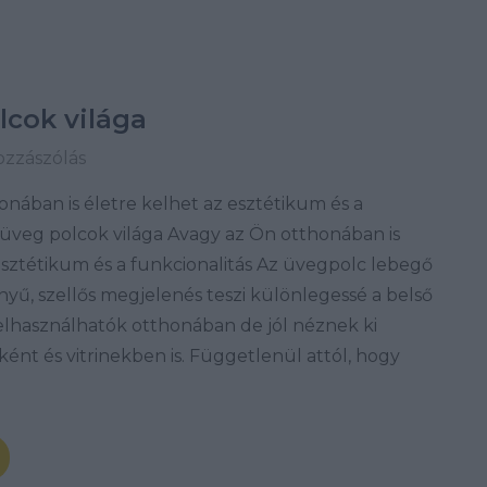
lcok világa
ozzászólás
nában is életre kelhet az esztétikum és a
 üveg polcok világa Avagy az Ön otthonában is
esztétikum és a funkcionalitás Az üvegpolc lebegő
nyű, szellős megjelenés teszi különlegessé a belső
felhasználhatók otthonában de jól néznek ki
nt és vitrinekben is. Függetlenül attól, hogy