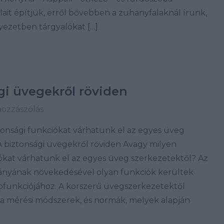
lait építjük, erről bővebben a zuhanyfalaknál írunk,
ezetben tárgyalókat […]
gi üvegekről röviden
hozzászólás
tonsági funkciókat várhatunk el az egyes üveg
A biztonsági üvegekről röviden Avagy milyen
iókat várhatunk el az egyes üveg szerkezetektől? Az
ányának növekedésével olyan funkciók kerültek
pfunkciójához. A korszerű üvegszerkezetektől
ak a mérési módszerek, és normák, melyek alapján