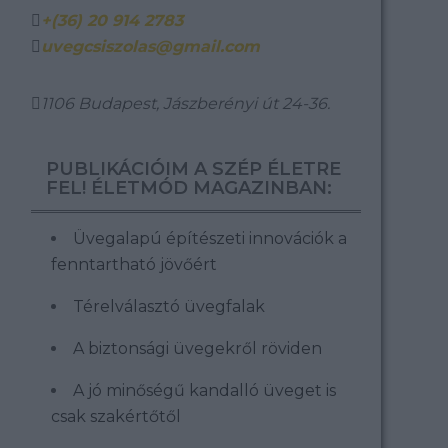
+(36) 20 914 2783
uvegcsiszolas@gmail.com
1106 Budapest, Jászberényi út 24-36.
PUBLIKÁCIÓIM A SZÉP ÉLETRE
FEL! ÉLETMÓD MAGAZINBAN:
Üvegalapú építészeti innovációk a
fenntartható jövőért
Térelválasztó üvegfalak
A biztonsági üvegekről röviden
A jó minőségű kandalló üveget is
csak szakértőtől