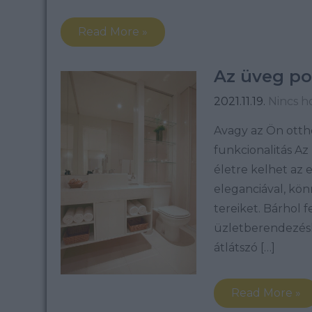
Read More »
Az üveg po
2021.11.19.
Nincs h
Avagy az Ön ottho
funkcionalitás Az
életre kelhet az 
eleganciával, kön
tereiket. Bárhol 
üzletberendezéské
átlátszó […]
Read More »