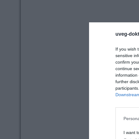
uveg-dokt
If you wish 
sensitive in
confirm you
continue se
information 
further disc
participants
Downstream 
Persona
I want t