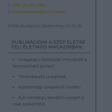
+(36) 20 914 2783
uvegcsiszolas@gmail.com
1106 Budapest, Jászberényi út 24-36.
PUBLIKÁCIÓIM A SZÉP ÉLETRE
FEL! ÉLETMÓD MAGAZINBAN:
Üvegalapú építészeti innovációk a
fenntartható jövőért
Térelválasztó üvegfalak
A biztonsági üvegekről röviden
A jó minőségű kandalló üveget is
csak szakértőtől