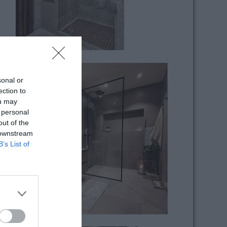
sonal or
ection to
ou may
 personal
out of the
 downstream
B’s List of