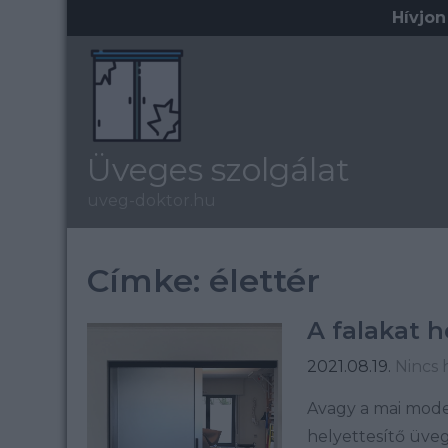
Skip
Hívjon
to
content
Üveges szolgálat
uveg-doktor.hu
Címke:
élettér
A falakat h
2021.08.19.
Nincs 
Avagy a mai moder
helyettesítő üve