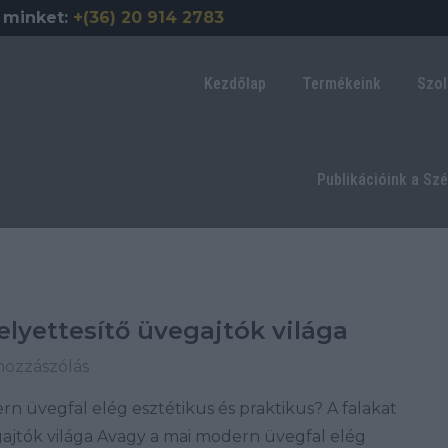
 minket:
+(36) 20 914 2783
Kezdőlap
Termékeink
Szol
Publikációink a Sz
elyettesítő üvegajtók világa
hozzászólás
n üvegfal elég esztétikus és praktikus? A falakat
gajtók világa Avagy a mai modern üvegfal elég