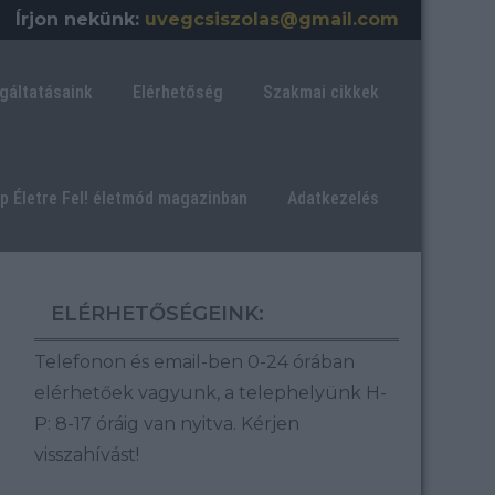
Írjon nekünk:
uvegcsiszolas@gmail.com
gáltatásaink
Elérhetőség
Szakmai cikkek
ép Életre Fel! életmód magazinban
Adatkezelés
ELÉRHETŐSÉGEINK:
Telefonon és email-ben 0-24 órában
elérhetőek vagyunk, a telephelyünk H-
P: 8-17 óráig van nyitva.
Kérjen
visszahívást!