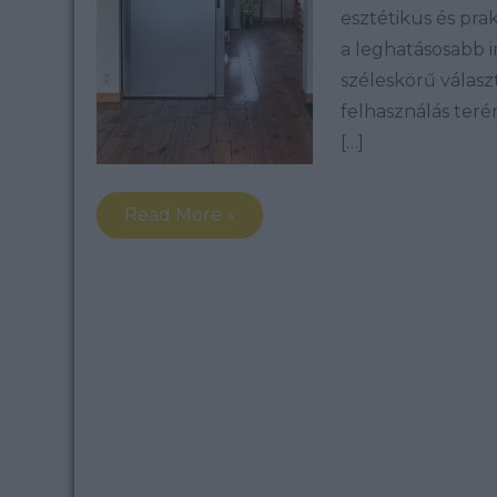
esztétikus és pra
a leghatásosabb in
széleskörű válasz
felhasználás teré
[…]
Read More »