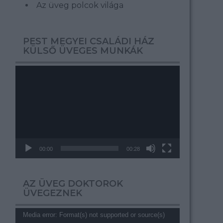
Az üveg polcok világa
PEST MEGYEI CSALÁDI HÁZ
KÜLSŐ ÜVEGES MUNKÁK
Videólejátszó
00:00
00:28
AZ ÜVEG DOKTOROK
ÜVEGEZNEK
Videólejátszó
Media error: Format(s) not supported or source(s)