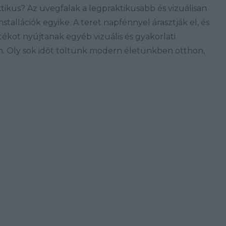
ktikus? Az üvegfalak a legpraktikusabb és vizuálisan
stallációk egyike. A teret napfénnyel árasztják el, és
tékot nyújtanak egyéb vizuális és gyakorlati
n. Oly sok időt töltünk modern életünkben otthon,