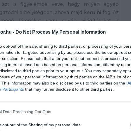
 azt is figyelembe véve, hogy milyen egyéb
igazodni a helyiségben, ahova majd kerülni fog. Az
 mögé lámpákat vagy egyéb világításokat is
esen egyedi hangulatot varázsolva. Pultokként és
or.hu -
Do Not Process My Personal Information
t is kiválóan alkalmazhatók, hiszen tisztításuk
erű.
to opt-out of the sale, sharing to third parties, or processing of your per
formation for targeted advertising by us, please use the below opt-out s
r selection. Please note that after your opt-out request is processed y
 elterjedt napjainkban, több szempontból is újjá
eing interest-based ads based on personal information utilized by us or
hája megjelenését. Vastagságát tekintve 4-5-6 mm
disclosed to third parties prior to your opt-out. You may separately opt-
losure of your personal information by third parties on the IAB’s list of
elterjedtebb függően a méretétől, létezik belőle
. This information may also be disclosed by us to third parties on the
IA
float vagy „extra clear” üveg, ezeknél a legyártása
Participants
that may further disclose it to other third parties.
tlapját festjük a megszokott RAL színskála alapján,
hő hatásnak van kitéve (főzőlap) vagy konnektor
nne, minden esetben hőkezeljük (edzük) az üveget
l Data Processing Opt Outs
tósság érdekében. Fürdőszobába, konyhapultra,
o opt-out of the Sharing of my personal data.
tb. javasoljuk, tisztítása szempontjából is igen