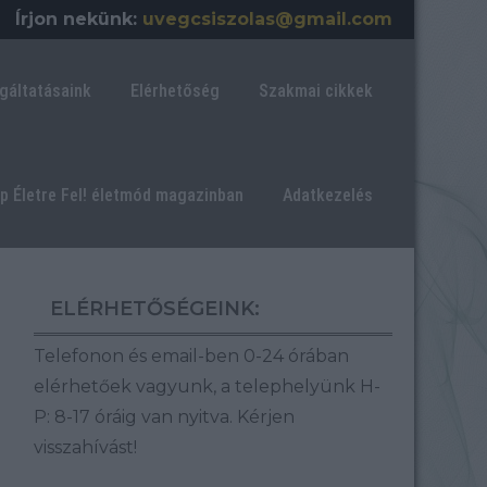
Írjon nekünk:
uvegcsiszolas@gmail.com
gáltatásaink
Elérhetőség
Szakmai cikkek
ép Életre Fel! életmód magazinban
Adatkezelés
ELÉRHETŐSÉGEINK:
Telefonon és email-ben 0-24 órában
elérhetőek vagyunk, a telephelyünk H-
P: 8-17 óráig van nyitva.
Kérjen
visszahívást!