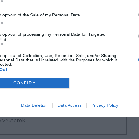
In
ás.
o opt-out of the Sale of my Personal Data.
In
is elegáns, és egyedi megoldásokat otthonába!
ssen fel minket üvegfalakkal és dekor
to opt-out of processing my Personal Data for Targeted
ing.
solatban is, munkatársaink készséggel segítenek
In
o opt-out of Collection, Use, Retention, Sale, and/or Sharing
ersonal Data that Is Unrelated with the Purposes for which it
lected.
megjelent a Szép Életre Fel! Életmód magazin
Out
atában is, amit ezúton köszönünk!
CONFIRM
letrefelmagazin.hu
)
Data Deletion
Data Access
Privacy Policy
S vektorok