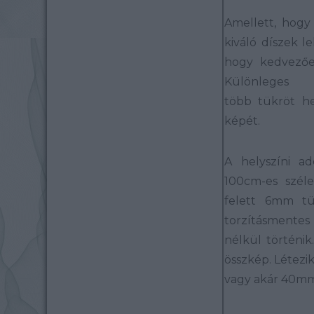
Amellett, hogy
kiváló díszek 
hogy kedvezően
Különleges 
több tükröt he
képét.
A helyszíni a
100cm-es szél
felett 6mm tü
torzításmente
nélkül történik
összkép. Létezi
vagy akár 40mm