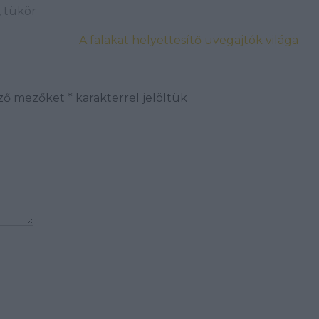
,
tükör
A falakat helyettesítő üvegajtók világa
ező mezőket
*
karakterrel jelöltük