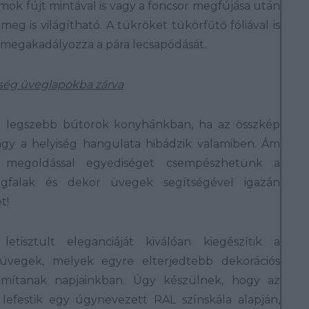
mok fújt mintával is vagy a foncsor megfújása után
meg is világítható. A tükröket tükörfűtő fóliával is
i megakadályozza a pára lecsapódását.
iség üveglapokba zárva
a legszebb bútorok konyhánkban, ha az összkép
agy a helyiség hangulata hibádzik valamiben. Ám
 megoldással egyediséget csempészhetünk a
gfalak és dekor üvegek segítségével igazán
t!
etisztult eleganciáját kiválóan kiegészítik a
 üvegek, melyek egyre elterjedtebb dekorációs
mítanak napjainkban. Úgy készülnek, hogy az
 lefestik egy úgynevezett RAL színskála alapján,