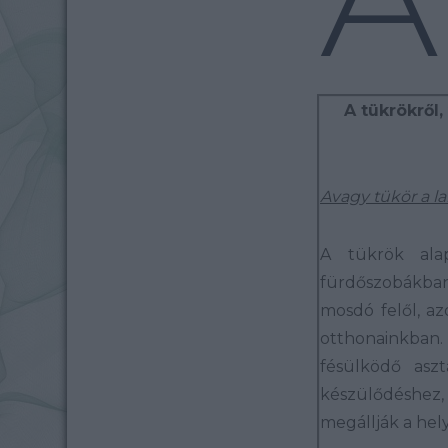
A tükrökről,
Avagy tükör a l
A tükrök ala
fürdőszobákban
mosdó felől, a
otthonainkban
fésülködő aszt
készülődéshe
megállják a hel