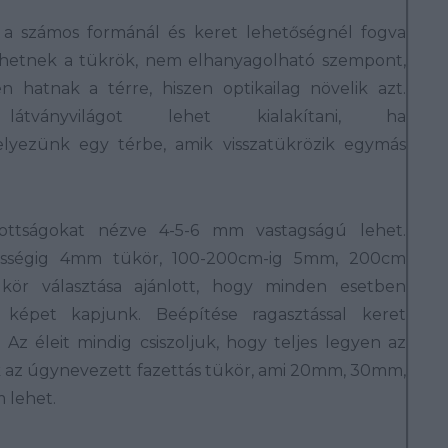
 a számos formánál és keret lehetőségnél fogva
lehetnek a tükrök, nem elhanyagolható szempont,
 hatnak a térre, hiszen optikailag növelik azt.
látványvilágot lehet kialakítani, ha
lyezünk egy térbe, amik visszatükrözik egymás
dottságokat nézve 4-5-6 mm vastagságú lehet.
ességig 4mm tükör, 100-200cm-ig 5mm, 200cm
kör választása ajánlott, hogy minden esetben
s képet kapjunk. Beépítése ragasztással keret
. Az éleit mindig csiszoljuk, hogy teljes legyen az
k az úgynevezett fazettás tükör, ami 20mm, 30mm,
 lehet.