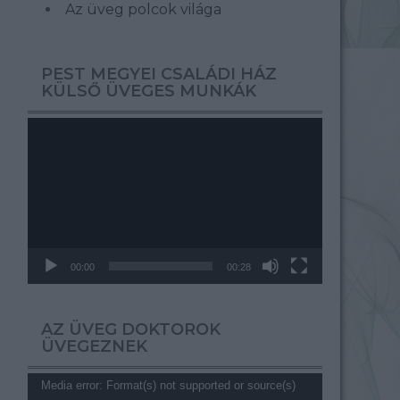
Az üveg polcok világa
PEST MEGYEI CSALÁDI HÁZ
KÜLSŐ ÜVEGES MUNKÁK
Videólejátszó
00:00
00:28
AZ ÜVEG DOKTOROK
ÜVEGEZNEK
Videólejátszó
Media error: Format(s) not supported or source(s)