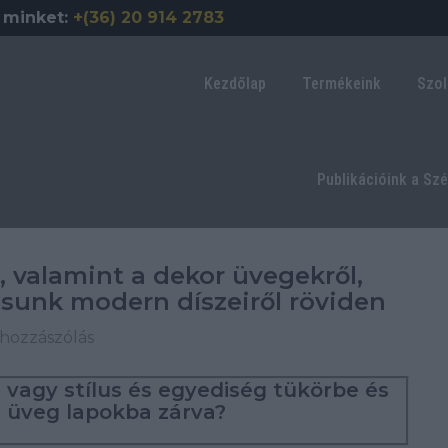
 minket:
+(36) 20 914 2783
Kezdőlap
Termékeink
Szol
Publikációink a Sz
, valamint a dekor üvegekről,
ásunk modern díszeiről röviden
 hozzászólás
vagy stílus és egyediség tükörbe és
üveg lapokba zárva?