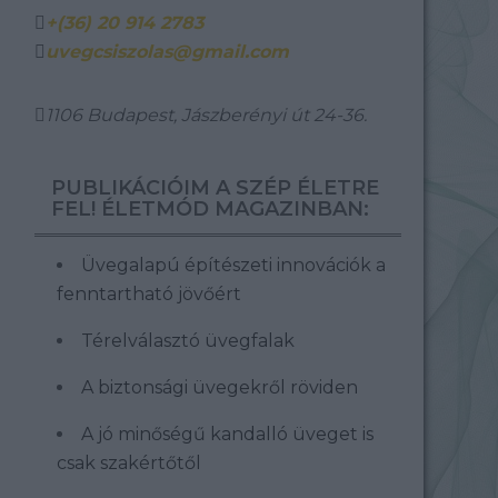
+(36) 20 914 2783
uvegcsiszolas@gmail.com
1106 Budapest, Jászberényi út 24-36.
PUBLIKÁCIÓIM A SZÉP ÉLETRE
FEL! ÉLETMÓD MAGAZINBAN:
Üvegalapú építészeti innovációk a
fenntartható jövőért
Térelválasztó üvegfalak
A biztonsági üvegekről röviden
A jó minőségű kandalló üveget is
csak szakértőtől