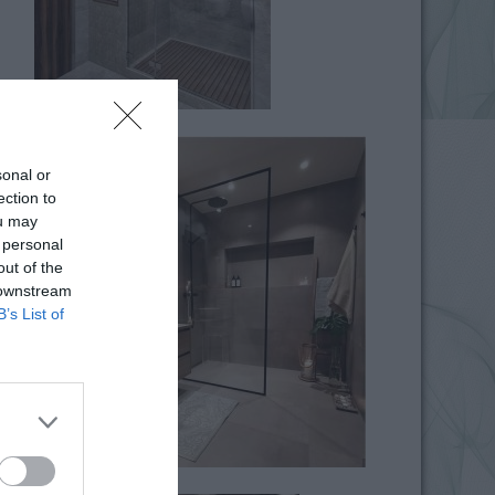
sonal or
ection to
ou may
 personal
out of the
 downstream
B’s List of