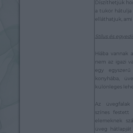
Díszíthetjük ho
a tükör hátulja 
elláthatjuk, am
Stílus és egyed
Hiába vannak 
nem az igazi v
egy egyszerű
konyhába, üve
különleges lehe
Az üvegfalak l
színes festett
elemeknek szá
üveg hátlapját